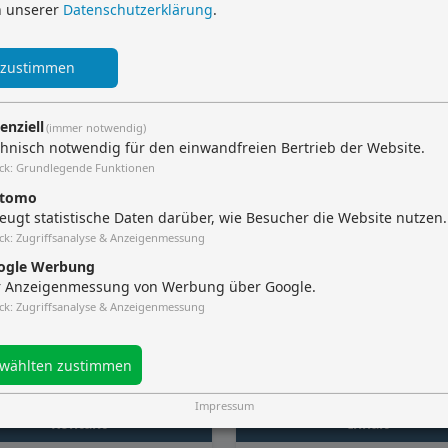
Sitemap
in unserer
Datenschutzerklärung
.
Impressum
 zustimmen
Datenschutz
Datenschutzeinstellungen
enziell
(immer notwendig)
hnisch notwendig für den einwandfreien Bertrieb der Website.
ck
:
Grundlegende Funktionen
tomo
eugt statistische Daten darüber, wie Besucher die Website nutzen.
Baufinanzierungen.org
ck
:
Zugriffsanalyse & Anzeigenmessung
Unverbindlich & kostenlos beraten lassen
ogle Werbung
0800 - 1000 500
r Anzeigenmessung von Werbung über Google.
ck
:
Zugriffsanalyse & Anzeigenmessung
wählten zustimmen
Impressum
Kontakt
Inhalt