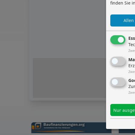
finden Sie 
Allen
Ess
Tec
Zwe
Ma
Erz
Zwe
Go
Zu
Zwe
Nur ausge