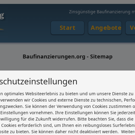
Zinsgünstige Baufinanzierung m
Start
Angebote
V
Baufinanzierungen.org - Sitemap
Startseite
schutzeinstellungen
Baufinanzierung: Angebote
n optimales Websiteerlebnis zu bieten und um unsere Dienste zu
 verwenden wir Cookies und externe Dienste zu technischen, Perf
Baufinanzierung: Vorteile
ingzwecken. Sie können der Verwendung von Cookies zustimmen 
Baufinanzierung: Anfrage
e Einstellungen vornehmen. Ihre Einstellungen können Sie jederze
willigung für die Zukunft widerrufen. Bitte beachten Sie, dass die
Kontakt
 Cookies erforderlich sind, um Ihnen ein reibungsloses Surferlebn
site zu bieten. Sie können daher nicht deaktiviert werden.
Weiter