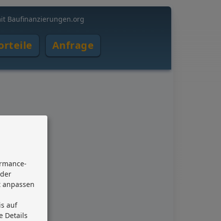
it Baufinanzierungen.org
orteile
Anfrage
ormance-
oder
it anpassen
is auf
e Details